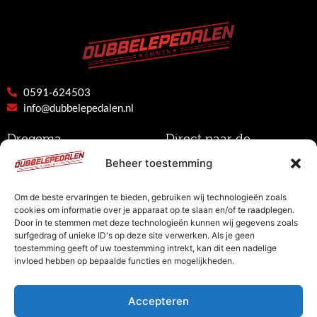
0591-624503
info@dubbelepedalen.nl
Dregema
Direct naar de
Nijbracht 110
Home
Beheer toestemming
7821 CE Emmen
Dubbele bediening
Afspraak maken
Om de beste ervaringen te bieden, gebruiken wij technologieën zoals
cookies om informatie over je apparaat op te slaan en/of te raadplegen.
Contact
Door in te stemmen met deze technologieën kunnen wij gegevens zoals
surfgedrag of unieke ID's op deze site verwerken. Als je geen
toestemming geeft of uw toestemming intrekt, kan dit een nadelige
Dubbele bedieningen in veel verschillende
invloed hebben op bepaalde functies en mogelijkheden.
voertuigen in te bouwen.
Accepteren
OFFERTE AANVRAAG