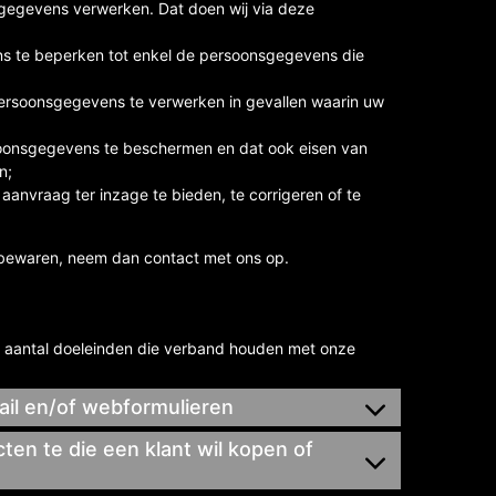
sgegevens verwerken. Dat doen wij via deze
ns te beperken tot enkel de persoonsgegevens die
persoonsgegevens te verwerken in gevallen waarin uw
oonsgegevens te beschermen en dat ook eisen van
n;
nvraag ter inzage te bieden, te corrigeren of te
u bewaren, neem dan contact met ons op.
 aantal doeleinden die verband houden met onze
mail en/of webformulieren
ten te die een klant wil kopen of