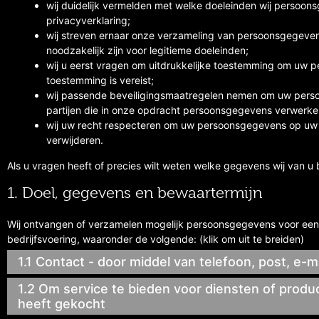
wij duidelijk vermelden met welke doeleinden wij persoon
privacyverklaring;
wij streven ernaar onze verzameling van persoonsgegeve
noodzakelijk zijn voor legitieme doeleinden;
wij u eerst vragen om uitdrukkelijke toestemming om uw 
toestemming is vereist;
wij passende beveiligingsmaatregelen nemen om uw pers
partijen die in onze opdracht persoonsgegevens verwerke
wij uw recht respecteren om uw persoonsgegevens op uw aa
verwijderen.
Als u vragen heeft of precies wilt weten welke gegevens wij van 
1. Doel, gegevens en bewaartermijn
Wij ontvangen of verzamelen mogelijk persoonsgegevens voor een
bedrijfsvoering, waaronder de volgende: (klik om uit te breiden)
1.1 Contact - door middel van telefoon, post, e-
1.2 Om service te bieden voor diensten of produc
heeft gekocht